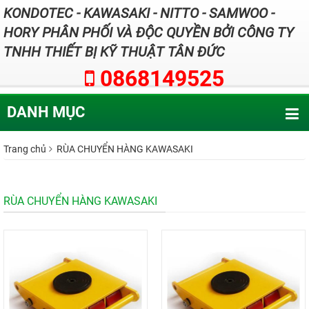
KONDOTEC - KAWASAKI - NITTO - SAMWOO -
HORY PHÂN PHỐI VÀ ĐỘC QUYỀN BỞI CÔNG TY
TNHH THIẾT BỊ KỸ THUẬT TÂN ĐỨC
0868149525
DANH MỤC
Trang chủ
RÙA CHUYỂN HÀNG KAWASAKI
RÙA CHUYỂN HÀNG KAWASAKI