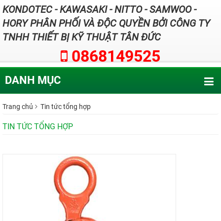
KONDOTEC - KAWASAKI - NITTO - SAMWOO -
HORY PHÂN PHỐI VÀ ĐỘC QUYỀN BỞI CÔNG TY
TNHH THIẾT BỊ KỸ THUẬT TÂN ĐỨC
0868149525
DANH MỤC
Trang chủ
Tin tức tổng hợp
TIN TỨC TỔNG HỢP