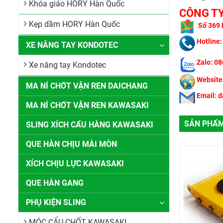
Khóa giáo HORY Hàn Quốc
CÔNG TY
Kẹp dầm HORY Hàn Quốc
​
Số 369 
Hotline:
XE NÂNG TAY KONDOTEC
Zalo: 0
Xe nâng tay Kondotec
Website
MA NÍ CHỐT VẶN REN DAICHANG
Email: 
MA NÍ CHỐT VẶN REN KAWASAKI
SẢN PHẨM
SLING XÍCH CẨU HÀNG KAWASAKI
QUE HÀN CHỊU MÀI MÒN
XÍCH CHỊU LỰC KAWASAKI
QUE HÀN GANG
PHỤ KIỆN SLING
MÓC CẨU CHỐT KAWASAKI