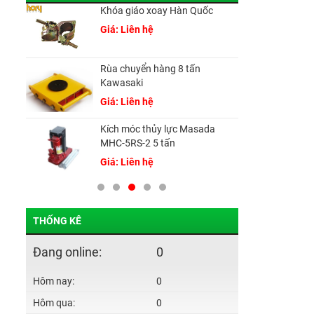
5
Khóa giáo xoay Hàn Quốc
Giá: Liên hệ
Rùa chuyển hàng 8 tấn
Kawasaki
Giá: Liên hệ
Kích móc thủy lực Masada
MHC-5RS-2 5 tấn
Giá: Liên hệ
THỐNG KÊ
Đang online:
0
Hôm nay:
0
Hôm qua:
0