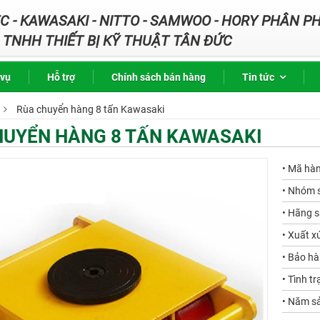
 - KAWASAKI - NITTO - SAMWOO - HORY PHÂN PH
TNHH THIẾT BỊ KỸ THUẬT TÂN ĐỨC
 vụ
Hỗ trợ
Chính sách bán hàng
Tin tức
Rùa chuyển hàng 8 tấn Kawasaki
HUYỂN HÀNG 8 TẤN KAWASAKI
• Mã hà
• Nhóm 
• Hãng s
• Xuất x
• Bảo hà
• Tình tr
• Năm sả