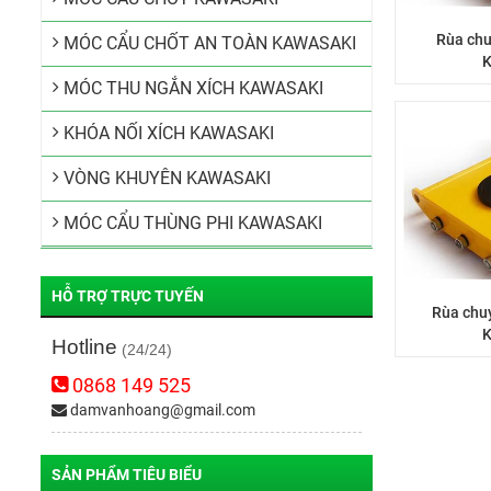
Rùa chu
MÓC CẨU CHỐT AN TOÀN KAWASAKI
K
MÓC THU NGẮN XÍCH KAWASAKI
KHÓA NỐI XÍCH KAWASAKI
VÒNG KHUYÊN KAWASAKI
MÓC CẨU THÙNG PHI KAWASAKI
HỖ TRỢ TRỰC TUYẾN
Rùa chu
K
Hotline
(24/24)
0868 149 525
damvanhoang@gmail.com
SẢN PHẨM TIÊU BIỂU