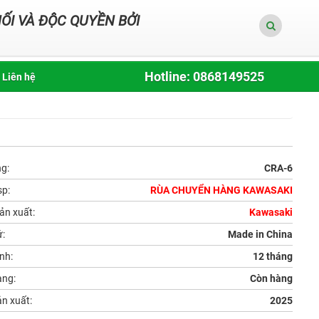
ỐI VÀ ĐỘC QUYỀN BỞI
Hotline: 0868149525
Liên hệ
ng:
CRA-6
sp:
RÙA CHUYỂN HÀNG KAWASAKI
ản xuất:
Kawasaki
ứ:
Made in China
nh:
12 tháng
ạng:
Còn hàng
n xuất:
2025