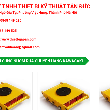
 TNHH THIẾT BỊ KỸ THUẬT TÂN ĐỨC
Ngô Gi
a Tự, Phường Việt Hưng, Thành Phố Hà Nội
 0868 149 525
868 149 525
: www.thietbijapan.com
damvanhoang@gmail.com
 CÙNG NHÓM RÙA CHUYỂN HÀNG KAWASAKI