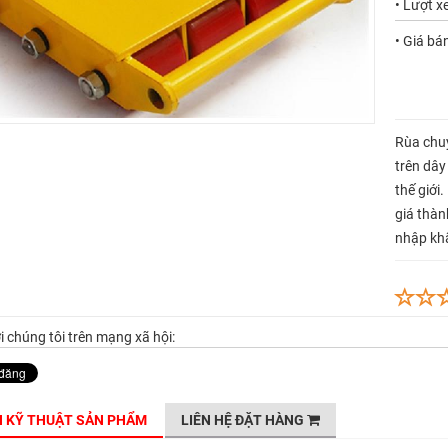
• Lượt x
• Giá bá
Rùa chu
trên dây
thế giớ
giá thà
nhập khẩ
i chúng tôi trên mạng xã hội:
N KỸ THUẬT SẢN PHẨM
LIÊN HỆ ĐẶT HÀNG