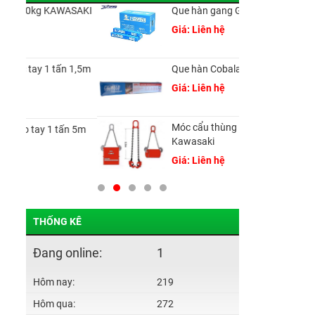
ASAKI
Que hàn gang Gemini Ni55
Giá: Liên hệ
 1,5m
Que hàn Cobalarc CR70
Giá: Liên hệ
Móc cẩu thùng phi 1 tấn
n 5m
Kawasaki
Giá: Liên hệ
THỐNG KÊ
Đang online:
1
Hôm nay:
219
Hôm qua:
272