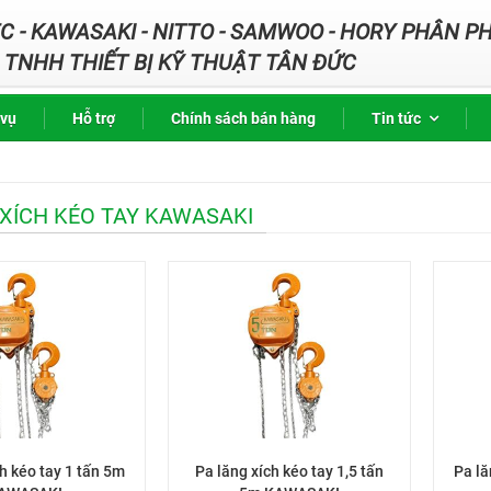
 - KAWASAKI - NITTO - SAMWOO - HORY PHÂN PH
TNHH THIẾT BỊ KỸ THUẬT TÂN ĐỨC
 vụ
Hỗ trợ
Chính sách bán hàng
Tin tức
XÍCH KÉO TAY KAWASAKI
ch kéo tay 1 tấn 5m
Pa lăng xích kéo tay 1,5 tấn
Pa lă