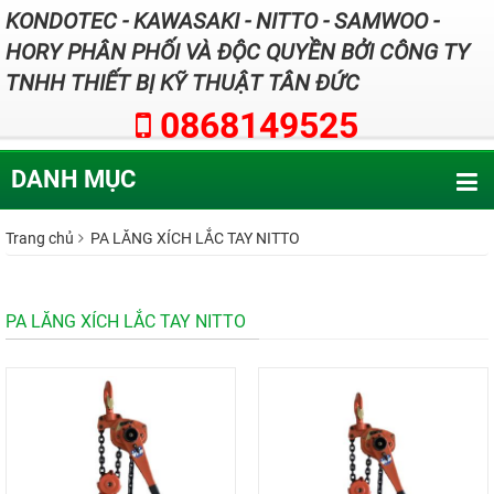
KONDOTEC - KAWASAKI - NITTO - SAMWOO -
HORY PHÂN PHỐI VÀ ĐỘC QUYỀN BỞI CÔNG TY
TNHH THIẾT BỊ KỸ THUẬT TÂN ĐỨC
0868149525
DANH MỤC
Trang chủ
PA LĂNG XÍCH LẮC TAY NITTO
PA LĂNG XÍCH LẮC TAY NITTO