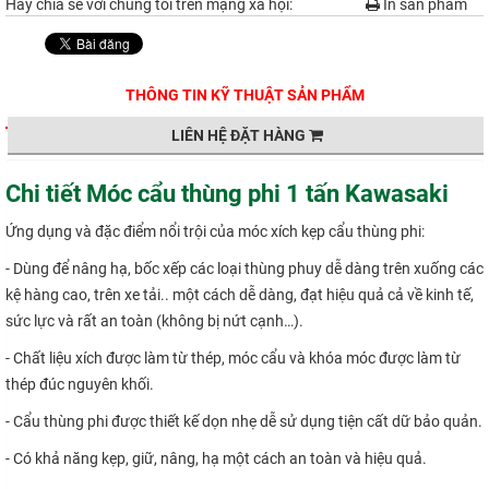
Hãy chia sẻ với chúng tôi trên mạng xã hội:
In sản phẩm
THÔNG TIN KỸ THUẬT SẢN PHẨM
LIÊN HỆ ĐẶT HÀNG
Chi tiết Móc cẩu thùng phi 1 tấn Kawasaki
Ứng dụng và đặc điểm nổi trội của móc xích kẹp cẩu thùng phi:
- Dùng để nâng hạ, bốc xếp các loại thùng phuy dễ dàng trên xuống các
kệ hàng cao, trên xe tải.. một cách dễ dàng, đạt hiệu quả cả về kinh tế,
sức lực và rất an toàn (không bị nứt cạnh…).
- Chất liệu xích được làm từ thép, móc cẩu và khóa móc được làm từ
thép đúc nguyên khối.
- Cẩu thùng phi được thiết kế dọn nhẹ dễ sử dụng tiện cất dữ bảo quản.
- Có khả năng kẹp, giữ, nâng, hạ một cách an toàn và hiệu quả.