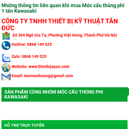
Những thông tin liên quan khi mua Móc cẩu thùng phi
1 tấn Kawasaki
CÔNG TY TNHH THIẾT BỊ KỸ THUẬT TÂN
ĐỨC
​
Số 369 Ngô Gi
a Tự, Phường Việt Hưng, Thành Phố Hà Nội
Hotline: 0868 149 525
Zalo: 0868 149 525
Website: www.thietbijapan.com
Email: damvanhoang@gmail.com
SẢN PHẨM CÙNG NHÓM MÓC CẨU THÙNG PHI
KAWASAKI
HỖ TRỢ TRỰC TUYẾN