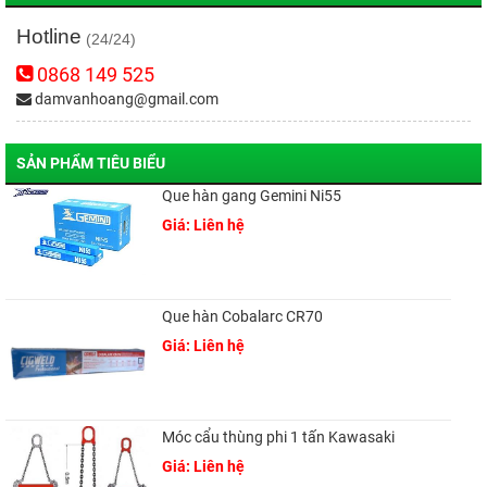
Hotline
(24/24)
0868 149 525
damvanhoang@gmail.com
SẢN PHẨM TIÊU BIỂU
Que hàn gang Gemini Ni55
Giá: Liên hệ
Que hàn Cobalarc CR70
Giá: Liên hệ
Móc cẩu thùng phi 1 tấn Kawasaki
Giá: Liên hệ