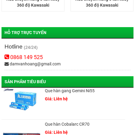
360 độ Kawasaki
360 độ Kawasaki
HỖ TRỢ TRỰC TUYẾN
Hotline
(24/24)
0868 149 525
damvanhoang@gmail.com
SẢN PHẨM TIÊU BIỂU
Que hàn gang Gemini Ni55
Giá: Liên hệ
Que hàn Cobalarc CR70
Giá: Liên hệ