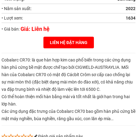
• Năm sản xuất:
2022
• Lượt xem:
1634
Giá: Liên hệ
• Giá bán:
LIÊN HỆ ĐẶT HÀNG
Cobalarc CR70: là que hàn hợp kim cao phổ biến trong các ứng dụng
hàn phủ cứng bề mặt được chế tạo bởi CIGWELD-AUSTRAYLIA. Mối
hàn của Cobalarc CR70 có mật độ Cácbít Crôm sơ cấp cao chống lại
sự mài mòn thô (đặc biệt dạng mài mòn do đào xới), có khả năng chịu
va đập trung bình và nhiệt độ làm việc lên tới 6500 C.
Có thể hoàn thiện mối hàn bằng mài và tốt nhất là giới hạn trong hai
lớp hàn.
Các ứng dụng đặc trưng của Cobalarc CR70 bao gồm hàn phủ cứng bề
mặt máy nghiền, búa nghiền, răng gầu xúc, con lăn ép mía…
Đánh giá sản phẩm này