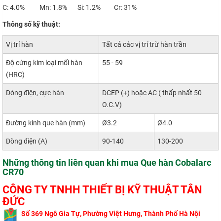
C: 4.0% Mn: 1.8% Si: 1.2% Cr: 31%
Thông số kỹ thuật:
Vị trí hàn
Tất cả các vị trí trừ hàn trần
Độ cứng kim loại mối hàn
55 - 59
(HRC)
Dòng điện, cực hàn
DCEP (+) hoặc AC ( thấp nhất 50
O.C.V)
Đường kính que hàn (mm)
Ø3.2
Ø4.0
Dòng điện (A)
90-140
130-200
Những thông tin liên quan khi mua Que hàn Cobalarc
CR70
CÔNG TY TNHH THIẾT BỊ KỸ THUẬT TÂN
ĐỨC
​
Số 369 Ngô Gi
a Tự, Phường Việt Hưng, Thành Phố Hà Nội