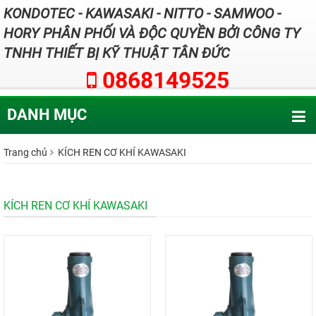
KONDOTEC - KAWASAKI - NITTO - SAMWOO -
HORY PHÂN PHỐI VÀ ĐỘC QUYỀN BỞI CÔNG TY
TNHH THIẾT BỊ KỸ THUẬT TÂN ĐỨC
0868149525
DANH MỤC
Trang chủ
KÍCH REN CƠ KHÍ KAWASAKI
KÍCH REN CƠ KHÍ KAWASAKI