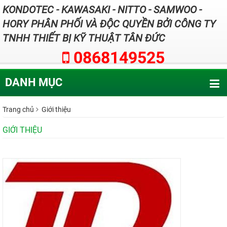
KONDOTEC - KAWASAKI - NITTO - SAMWOO -
HORY PHÂN PHỐI VÀ ĐỘC QUYỀN BỞI CÔNG TY
TNHH THIẾT BỊ KỸ THUẬT TÂN ĐỨC
0868149525
DANH MỤC
Trang chủ
Giới thiệu
GIỚI THIỆU