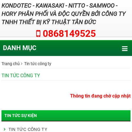
KONDOTEC - KAWASAKI - NITTO - SAMWOO -
HORY PHÂN PHỐI VÀ ĐỘC QUYỀN BỞI CÔNG TY
TNHH THIẾT BỊ KỸ THUẬT TÂN ĐỨC
0868149525
DANH MỤC
Trang chủ
Tin tức công ty
TIN TỨC CÔNG TY
Thông tin đang chờ cập nhật
TIN TỨC SỰ KIỆN
TIN TỨC CÔNG TY