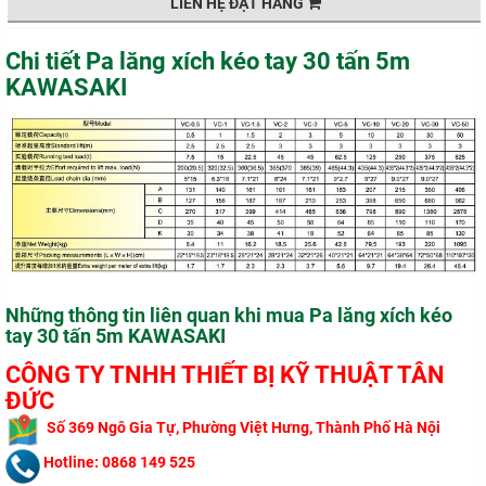
LIÊN HỆ ĐẶT HÀNG
Chi tiết Pa lăng xích kéo tay 30 tấn 5m
KAWASAKI
Những thông tin liên quan khi mua Pa lăng xích kéo
tay 30 tấn 5m KAWASAKI
CÔNG TY TNHH THIẾT BỊ KỸ THUẬT TÂN
ĐỨC
​
Số 369 Ngô Gi
a Tự, Phường Việt Hưng, Thành Phố Hà Nội
Hotline: 0868 149 525