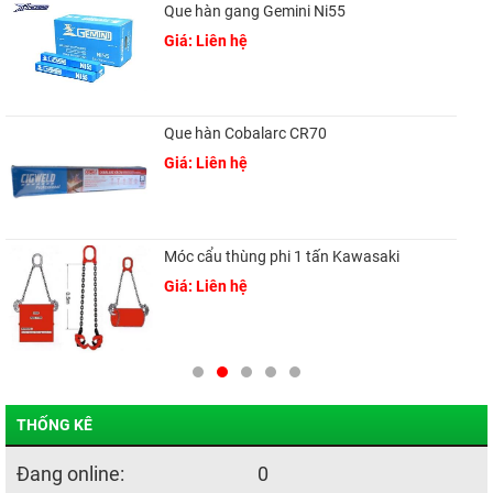
Que hàn gang Gemini Ni55
Giá: Liên hệ
Que hàn Cobalarc CR70
Giá: Liên hệ
Móc cẩu thùng phi 1 tấn Kawasaki
Giá: Liên hệ
THỐNG KÊ
Đang online:
0