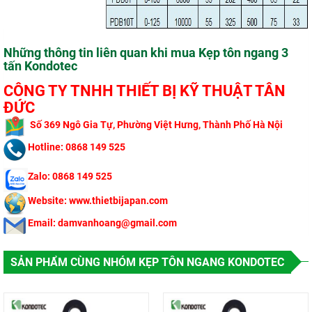
Những thông tin liên quan khi mua Kẹp tôn ngang 3
tấn Kondotec
CÔNG TY TNHH THIẾT BỊ KỸ THUẬT TÂN
ĐỨC
​
Số 369 Ngô Gi
a Tự, Phường Việt Hưng, Thành Phố Hà Nội
Hotline: 0868 149 525
Zalo: 0868 149 525
Website: www.thietbijapan.com
Email: damvanhoang@gmail.com
SẢN PHẨM CÙNG NHÓM KẸP TÔN NGANG KONDOTEC