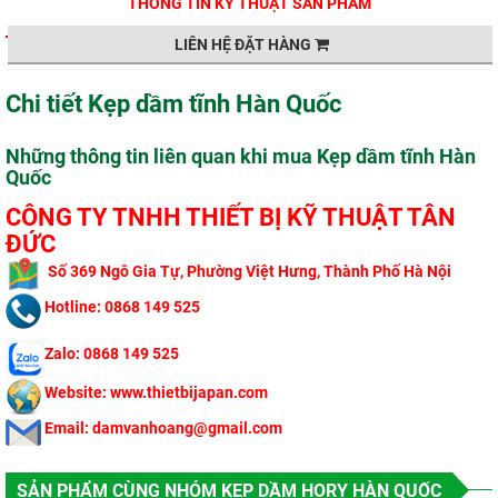
THÔNG TIN KỸ THUẬT SẢN PHẨM
LIÊN HỆ ĐẶT HÀNG
Chi tiết Kẹp dầm tĩnh Hàn Quốc
Những thông tin liên quan khi mua Kẹp dầm tĩnh Hàn
Quốc
CÔNG TY TNHH THIẾT BỊ KỸ THUẬT TÂN
ĐỨC
​
Số 369 Ngô Gi
a Tự, Phường Việt Hưng, Thành Phố Hà Nội
Hotline: 0868 149 525
Zalo: 0868 149 525
Website: www.thietbijapan.com
Email: damvanhoang@gmail.com
SẢN PHẨM CÙNG NHÓM KẸP DẦM HORY HÀN QUỐC