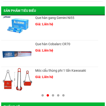
SẢN PHẨM TIÊU BIỂU
Que hàn gang Gemini Ni55
Giá: Liên hệ
Que hàn Cobalarc CR70
Giá: Liên hệ
Móc cẩu thùng phi 1 tấn Kawasaki
Giá: Liên hệ